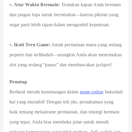
•. Atur Waktu Bermain:
Tentukan kapan Anda bermain
dan jangan lupa untuk beristirahat—karena pikiran yang
segar pasti lebih tajam dalam mengambil keputusan.
•. Ikuti Tren Game:
Amati permainan mana yang sedang
populer dan terlibatlah—mungkin Anda akan menemukan
slot yang sedang “panas” dan membawakan jackpot!
Penutup
Berhasil meraih kemenangan dalam
game online
bukanlah
hal yang mustahil! Dengan trik jitu, pemahaman yang
baik tentang mekanisme permainan, dan strategi bermain
yang tepat, Anda bisa membuka jalan untuk meraih
peluang kemenangan yang tidak terduga. Jadi, sudah siap