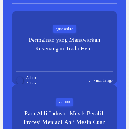
game online
Permainan yang Menawarkan
Kesenangan Tiada Henti
Admin1
7 months ago
Admin1
imo188
Para Ahli Industri Musik Beralih
Profesi Menjadi Ahli Mesin Cuan