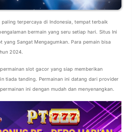
 paling terpercaya di Indonesia, tempat terbaik
ngalaman bermain yang seru setiap hari. Situs Ini
t yang Sangat Mengagumkan. Para pemain bisa
hun 2024.
permainan slot gacor yang siap memberikan
 tiada tanding. Permainan ini datang dari provider
i permainan ini dengan mudah dan menyenangkan.