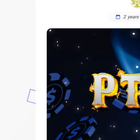
2 years