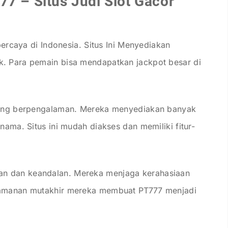
77 – Situs Judi Slot Gacor
rpercaya di Indonesia. Situs Ini Menyediakan
k. Para pemain bisa mendapatkan jackpot besar di
 yang berpengalaman. Mereka menyediakan banyak
nama. Situs ini mudah diakses dan memiliki fitur-
n dan keandalan. Mereka menjaga kerahasiaan
keamanan mutakhir mereka membuat PT777 menjadi