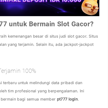
7 untuk Bermain Slot Gacor?
aih kemenangan besar di situs judi slot gacor. Situs
n yang terjamin. Selain itu, ada jackpot-jackpot
Terjamin 100%
 terbaru untuk melindungi data pribadi dan
 oleh tim profesional yang berpengalaman. Ini
 bermain bagi semua member
pt777 login
.