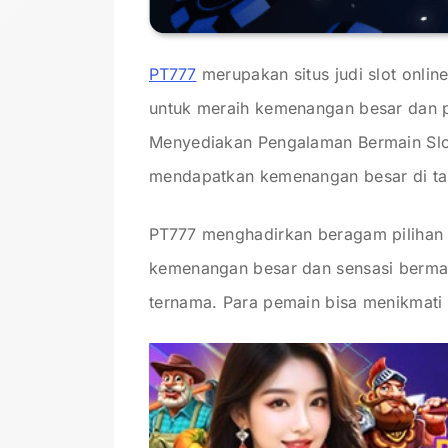
PT777
merupakan situs judi slot online
untuk meraih kemenangan besar dan pe
Menyediakan Pengalaman Bermain Slo
mendapatkan kemenangan besar di ta
PT777 menghadirkan beragam pilihan 
kemenangan besar dan sensasi bermain
ternama. Para pemain bisa menikmat