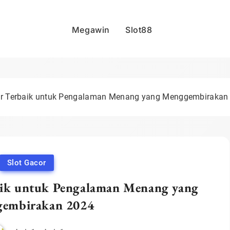
Megawin
Slot88
or Terbaik untuk Pengalaman Menang yang Menggembirakan
Slot Gacor
aik untuk Pengalaman Menang yang
embirakan 2024