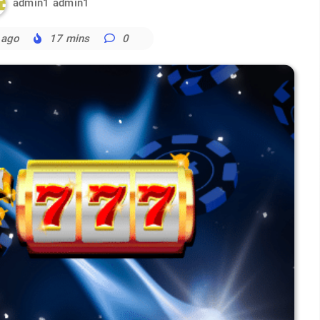
admin1 admin1
 ago
17 mins
0