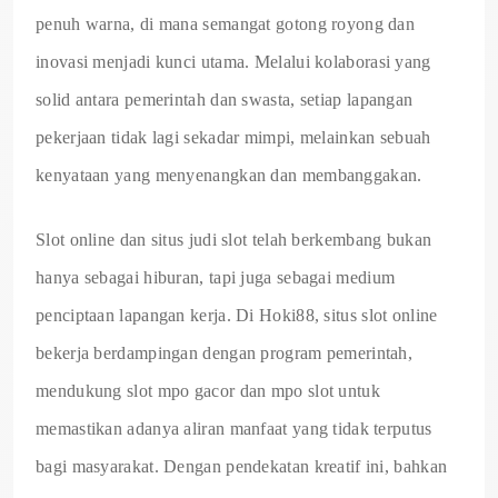
penuh warna, di mana semangat gotong royong dan
inovasi menjadi kunci utama. Melalui kolaborasi yang
solid antara pemerintah dan swasta, setiap lapangan
pekerjaan tidak lagi sekadar mimpi, melainkan sebuah
kenyataan yang menyenangkan dan membanggakan.
Slot online dan situs judi slot telah berkembang bukan
hanya sebagai hiburan, tapi juga sebagai medium
penciptaan lapangan kerja. Di Hoki88, situs slot online
bekerja berdampingan dengan program pemerintah,
mendukung slot mpo gacor dan mpo slot untuk
memastikan adanya aliran manfaat yang tidak terputus
bagi masyarakat. Dengan pendekatan kreatif ini, bahkan