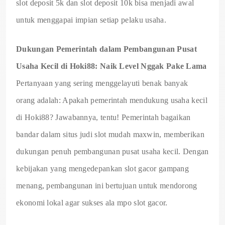
slot deposit 5k dan slot deposit 10k bisa menjadi awal
untuk menggapai impian setiap pelaku usaha.
Dukungan Pemerintah dalam Pembangunan Pusat
Usaha Kecil di Hoki88: Naik Level Nggak Pake Lama
Pertanyaan yang sering menggelayuti benak banyak
orang adalah: Apakah pemerintah mendukung usaha kecil
di Hoki88? Jawabannya, tentu! Pemerintah bagaikan
bandar dalam situs judi slot mudah maxwin, memberikan
dukungan penuh pembangunan pusat usaha kecil. Dengan
kebijakan yang mengedepankan slot gacor gampang
menang, pembangunan ini bertujuan untuk mendorong
ekonomi lokal agar sukses ala mpo slot gacor.