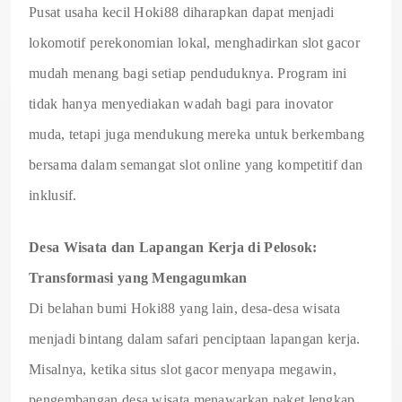
Pusat usaha kecil Hoki88 diharapkan dapat menjadi
lokomotif perekonomian lokal, menghadirkan slot gacor
mudah menang bagi setiap penduduknya. Program ini
tidak hanya menyediakan wadah bagi para inovator
muda, tetapi juga mendukung mereka untuk berkembang
bersama dalam semangat slot online yang kompetitif dan
inklusif.
Desa Wisata dan Lapangan Kerja di Pelosok:
Transformasi yang Mengagumkan
Di belahan bumi Hoki88 yang lain, desa-desa wisata
menjadi bintang dalam safari penciptaan lapangan kerja.
Misalnya, ketika situs slot gacor menyapa megawin,
pengembangan desa wisata menawarkan paket lengkap