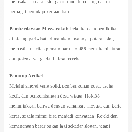
merasakan putaran slot gacor mudah menang dalam
berbagai bentuk pekerjaan baru.
Pemberdayaan Masyarakat:
Pelatihan dan pendidikan
di bidang pariwisata dimainkan layaknya putaran slot,
memastikan setiap pemain baru Hoki88 memahami aturan
dan potensi yang ada di desa mereka.
Penutup Artikel
Melalui sinergi yang solid, pembangunan pusat usaha
kecil, dan pengembangan desa wisata, Hoki88
menunjukkan bahwa dengan semangat, inovasi, dan kerja
keras, segala mimpi bisa menjadi kenyataan. Rejeki dan
kemenangan besar bukan lagi sekadar slogan, tetapi