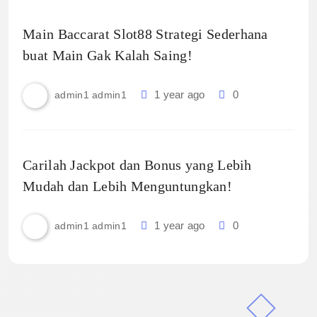
Main Baccarat Slot88 Strategi Sederhana
buat Main Gak Kalah Saing!
1 year ago
0
admin1 admin1
Carilah Jackpot dan Bonus yang Lebih
Mudah dan Lebih Menguntungkan!
1 year ago
0
admin1 admin1