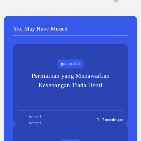
You May Have Missed
game online
Permainan yang Menawarkan
Kesenangan Tiada Henti
Admin1
7 months ago
Admin1