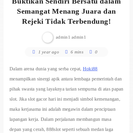
Buktikan Sendiri Bersatu dalam
Semangat Menang Juara dan
Rejeki Tidak Terbendung!
admin1 admin1
1 year ago
6 mins
0
Dalam arena dunia yang serba cepat,
Hoki88
menampilkan sinergi apik antara lembaga pemerintah dan
pihak swasta yang layaknya tarian sempurna di atas papan
slot. Jika slot gacor hari ini menjadi simbol kemenangan,
maka kerjasama ini adalah megawin dalam penciptaan
lapangan kerja. Dalam perjalanan membangun masa
depan yang cerah, 888slot seperti sebuah medan laga