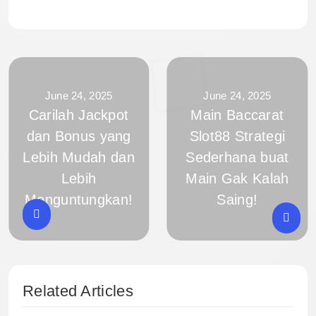
June 24, 2025
June 24, 2025
Carilah Jackpot
Main Baccarat
dan Bonus yang
Slot88 Strategi
Lebih Mudah dan
Sederhana buat
Lebih
Main Gak Kalah
Menguntungkan!
Saing!
Related Articles