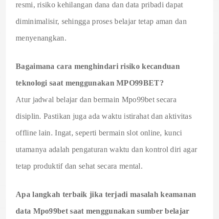
resmi, risiko kehilangan dana dan data pribadi dapat
diminimalisir, sehingga proses belajar tetap aman dan
menyenangkan.
Bagaimana cara menghindari risiko kecanduan
teknologi saat menggunakan MPO99BET?
Atur jadwal belajar dan bermain Mpo99bet secara
disiplin. Pastikan juga ada waktu istirahat dan aktivitas
offline lain. Ingat, seperti bermain slot online, kunci
utamanya adalah pengaturan waktu dan kontrol diri agar
tetap produktif dan sehat secara mental.
Apa langkah terbaik jika terjadi masalah keamanan
data Mpo99bet saat menggunakan sumber belajar