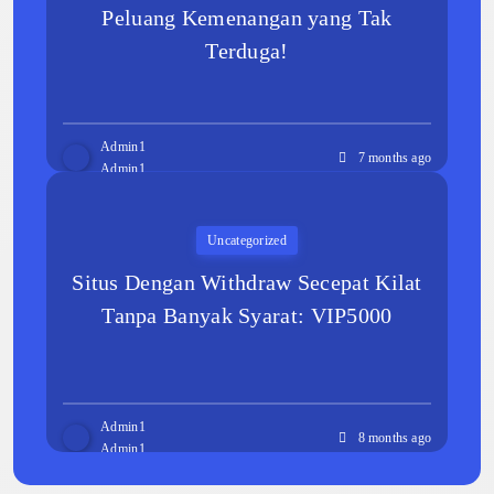
Peluang Kemenangan yang Tak
Terduga!
Admin1
7 months ago
Admin1
Uncategorized
Situs Dengan Withdraw Secepat Kilat
Tanpa Banyak Syarat: VIP5000
Admin1
8 months ago
Admin1