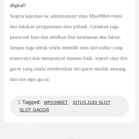
digital?
Segera laporkan ke administrator situs Mpo99bet resmi
dan lakukan pengamanan data pribadi. Gunakan juga
password kuat dan aktifkan fitur keamanan dua faktor.
Jangan ragu untuk selalu memilih situs slot online yang
terpercaya dan mempunyai reputasi baik, seperti situs slot
gacor yang selalu memberikan slot gacor mudah menang
dan slot mpo gacor.
Tagged:
MPO99BET
SITUS JUDI SLOT
SLOT GACOR